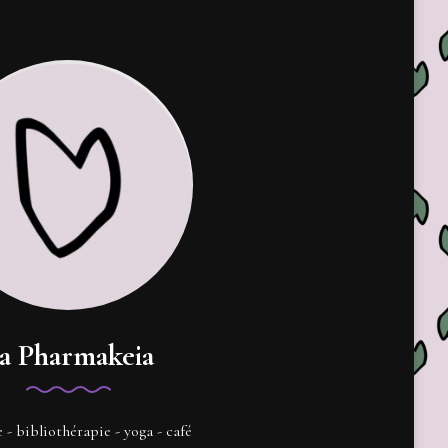
a Pharmakeia
e - bibliothérapie - yoga - café