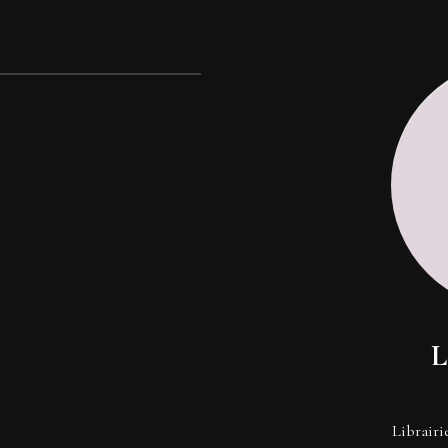
L
Librairi