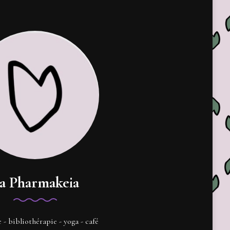
a Pharmakeia
e - bibliothérapie - yoga - café