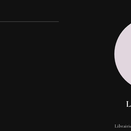
L
Librairi