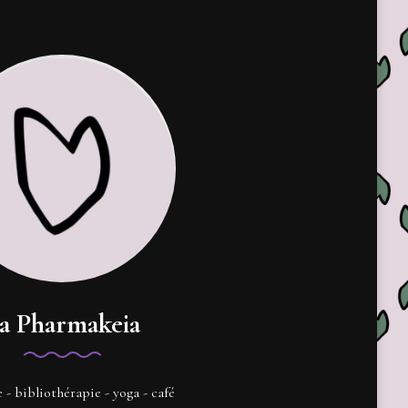
a Pharmakeia
e - bibliothérapie - yoga - café