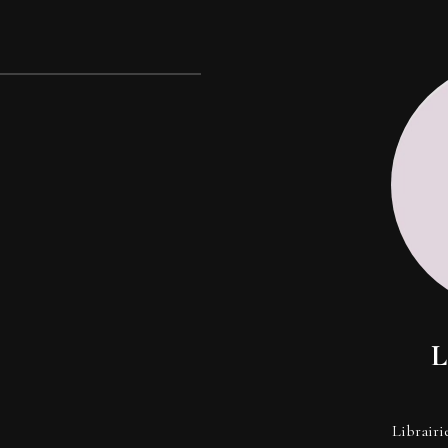
L
Librairi