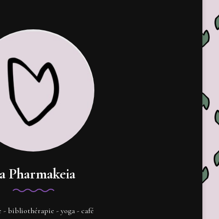
a Pharmakeia
e - bibliothérapie - yoga - café