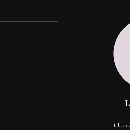
L
Librairi