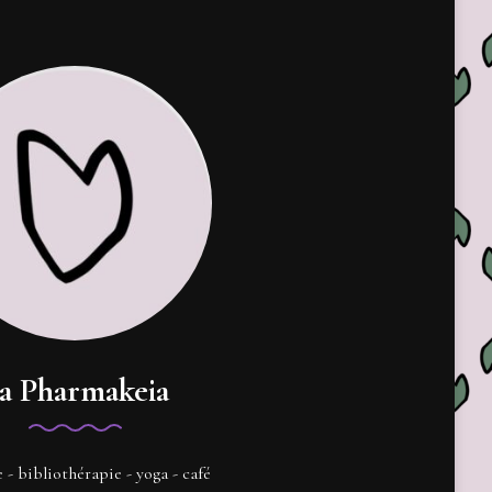
a Pharmakeia
e - bibliothérapie - yoga - café