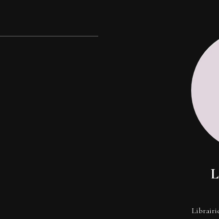
L
Librairi