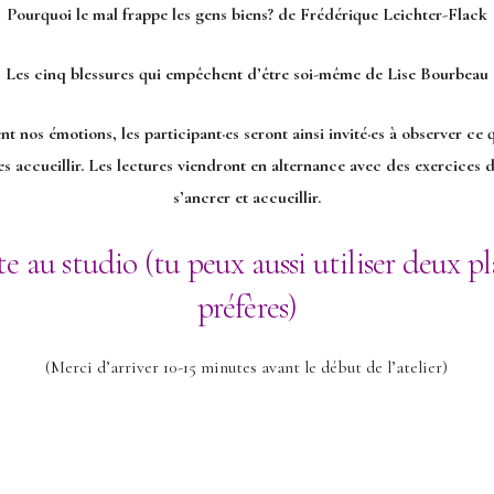
Pourquoi le mal frappe les gens biens? de Frédérique Leichter-Flack
Les cinq blessures qui empêchent d’être soi-même de Lise Bourbeau
 nos émotions, les participant·es seront ainsi invité·es à observer ce q
 accueillir. Les lectures viendront en alternance avec des exercices d
s’ancrer et accueillir.
rte au studio (tu peux aussi utiliser deux 
préfères)
(Merci d’arriver 10-15 minutes avant le début de l’atelier)