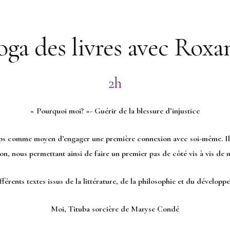
oga des livres avec Roxa
2h
« Pourquoi moi? »-
Guérir de la blessure d
’injustice
mps comme moyen d’engager une première connexion avec soi-même. Il 
tion, nous permettant ainsi de faire un premier pas de côté
vis à vis de 
fférents textes issus de la littérature, de la philosophie et du dévelop
Moi, Tituba sorcière de Maryse Condé