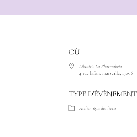
OÙ
Librairie La Pharmakeia
4 rue lafon, marseille, 13006
TYPE D’ÉVÈNEMENT
Atelier Yoga des livres
ogle
iCalendar
Office 365