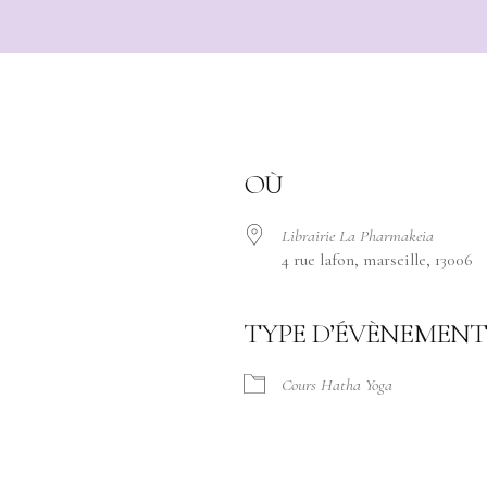
OÙ
Librairie La Pharmakeia
4 rue lafon, marseille, 13006
TYPE D’ÉVÈNEMENT
Cours Hatha Yoga
ogle
iCalendar
Office 365