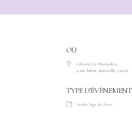
OÙ
Librairie La Pharmakeia
4 rue lafon, marseille, 13006
TYPE D’ÉVÈNEMENT
Atelier Yoga des livres
ogle
iCalendar
Office 365