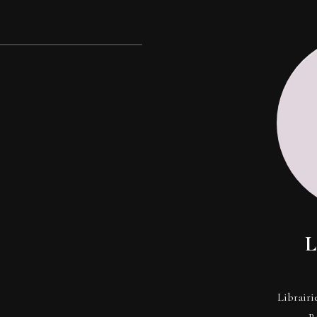
L
Librairi