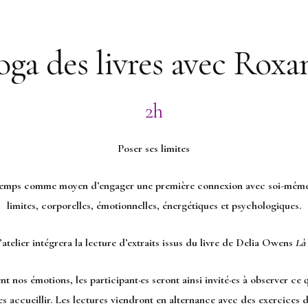
oga des livres avec Roxa
2h
Poser ses limites
 temps comme moyen d’engager une première connexion avec soi-même.
limites, corporelles, émotionnelles, énergétiques et psychologiques.
telier intégrera la lecture d’extraits issus du livre de Delia Owens
Là 
 nos émotions, les participant·es seront ainsi invité·es à observer ce q
 accueillir. Les lectures viendront en alternance avec des exercices d